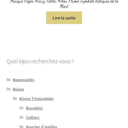
Marque Pages Harry Potter Hibou Plume Symbole Reliques de la
Mort
Lire la suite
Quel bijou recherchez-vous ?
Nouveautés
Bijoux
Bijoux Titouvabien
Bracelets
Colliers
Boucles d'oreilles