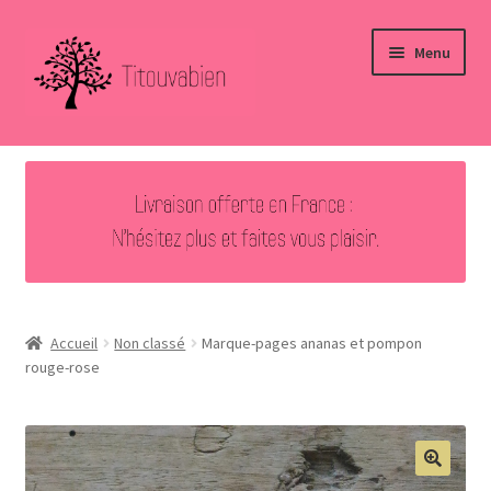
Aller
Aller
Menu
à
au
la
contenu
navigation
Accueil
Nouveautés
Ouvrir
Bijoux
le
menu
Ouvrir
Autres créations
enfant
le
Accueil
Non classé
Marque-pages ananas et pompon
menu
rouge-rose
Vous avez aimé … Merci !
enfant
Contact