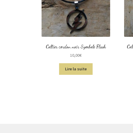
Collier cordon noir Symbole Flash
Col
10,00
€
Lire la suite