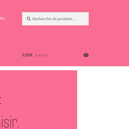
Recherche
Recherche
les
pour :
0,00
€
0 article