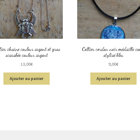
lier chaine couleur argent et gros
Collier cordon noir médaille co
scarabée couleur argent
stylisé bleu
13,00
€
9,00
€
Ajouter au panier
Ajouter au panier