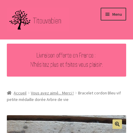
Aller
Aller
Menu
à
au
la
contenu
navigation
Accueil
Nouveautés
Ouvrir
Bijoux
le
menu
Ouvrir
Autres créations
enfant
le
Accueil
Vous avez aimé... Merci !
Bracelet cordon Bleu vif
menu
petite médaille dorée Arbre de vie
Vous avez aimé … Merci !
enfant
Contact