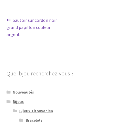
Navigation
Article
Sautoir sur cordon noir
précédent :
grand papillon couleur
de
argent
l’article
Quel bijou recherchez-vous ?
Nouveautés
Bijoux
Bijoux Titouvabien
Bracelets