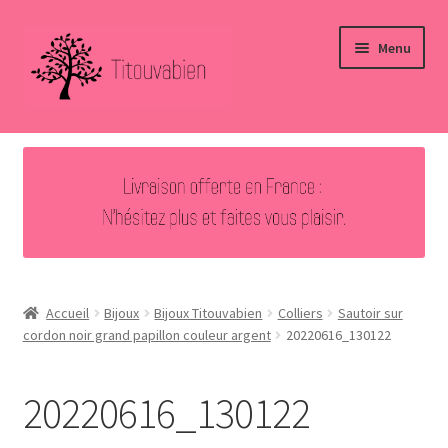
Aller
Aller
Menu
à
au
la
contenu
navigation
Accueil
Nouveautés
Ouvrir
Bijoux
le
menu
Ouvrir
Autres créations
enfant
le
Accueil
Bijoux
Bijoux Titouvabien
Colliers
Sautoir sur
menu
cordon noir grand papillon couleur argent
20220616_130122
Vous avez aimé … Merci !
enfant
Contact
20220616_130122