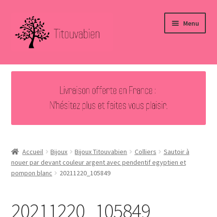
Aller
Aller
Menu
à
au
la
contenu
navigation
Accueil
Nouveautés
Ouvrir
Bijoux
le
menu
Ouvrir
Autres créations
enfant
le
Accueil
Bijoux
Bijoux Titouvabien
Colliers
Sautoir à
menu
nouer par devant couleur argent avec pendentif egyptien et
Vous avez aimé … Merci !
pompon blanc
20211220_105849
enfant
Contact
20211220_105849