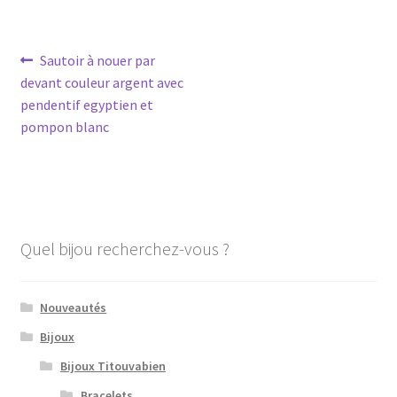
Navigation
Article
Sautoir à nouer par
précédent :
devant couleur argent avec
de
pendentif egyptien et
l’article
pompon blanc
Quel bijou recherchez-vous ?
Nouveautés
Bijoux
Bijoux Titouvabien
Bracelets