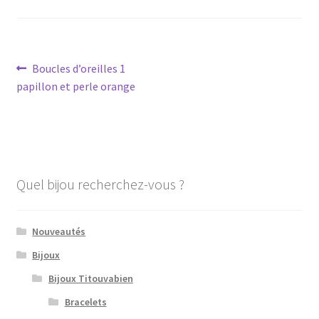
Navigation
Article
Boucles d’oreilles 1
précédent :
papillon et perle orange
de
l’article
Quel bijou recherchez-vous ?
Nouveautés
Bijoux
Bijoux Titouvabien
Bracelets