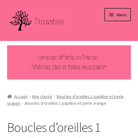
Aller
Aller
Menu
à
au
la
contenu
navigation
Accueil
Nouveautés
Ouvrir
Bijoux
le
menu
Ouvrir
Autres créations
enfant
le
Accueil
Non classé
Boucles d’oreilles 1 papillon et perle
menu
orange
Boucles d’oreilles 1 papillon et perle orange
Vous avez aimé … Merci !
enfant
Contact
Boucles d’oreilles 1