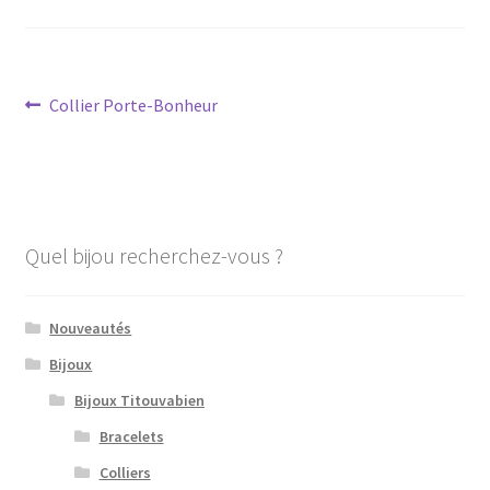
Navigation
Article
Collier Porte-Bonheur
précédent :
de
l’article
Quel bijou recherchez-vous ?
Nouveautés
Bijoux
Bijoux Titouvabien
Bracelets
Colliers