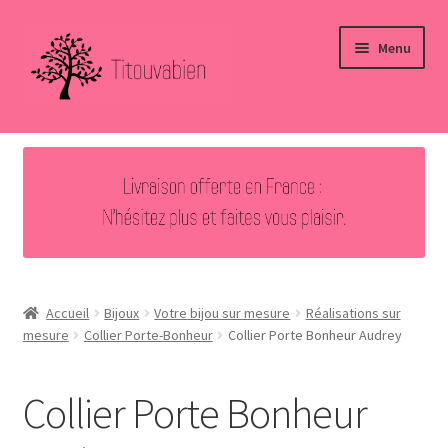
Aller
Aller
Menu
à
au
la
contenu
navigation
Accueil
Nouveautés
Ouvrir
Bijoux
le
menu
Ouvrir
Autres créations
enfant
le
Accueil
Bijoux
Votre bijou sur mesure
Réalisations sur
menu
mesure
Collier Porte-Bonheur
Collier Porte Bonheur Audrey
Vous avez aimé … Merci !
enfant
Contact
Collier Porte Bonheur